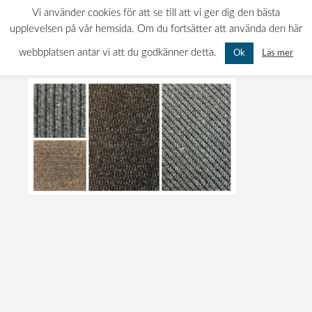
Avtorkningsmattor
0522-120 11
INFO@MATTBOLAGET.NU
Vi använder cookies för att se till att vi ger dig den bästa
KURÖDSVÄGEN 11, 451 55 UDDEVALLA
upplevelsen på vår hemsida. Om du fortsätter att använda den här
MÅN-FRE: 07.00 - 16.00 LÖR-SÖN: STÄNGT
webbplatsen antar vi att du godkänner detta.
Läs mer
Ok
Publicerad
13:20