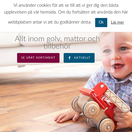
0522-120 11
MÅN-FRE: 07.00 - 16.00 LÖR-SÖN: STÄNGT
Vi använder cookies för att se till att vi ger dig den bästa
upplevelsen på vår hemsida. Om du fortsätter att använda den här
webbplatsen antar vi att du godkänner detta.
Läs mer
Ok
MATTBOLAGET I UDDEVALLA
Allt inom golv, mattor och
tillbehör
SE VÅRT SORTIMENT
AKTUELLT