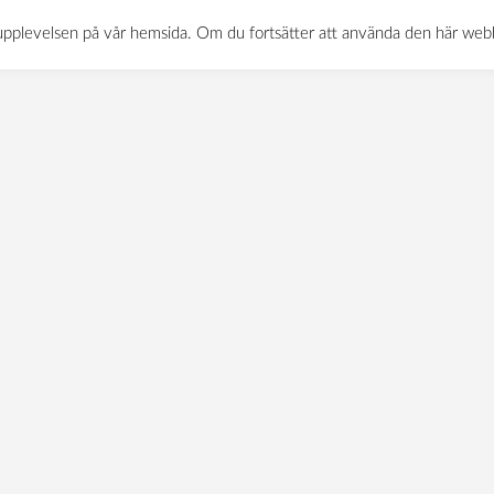
ttor-mattbolaget-stre
0522-120 11
INFO@MATTBOLAGET.NU
KURÖDSVÄGE
sta upplevelsen på vår hemsida. Om du fortsätter att använda den här we