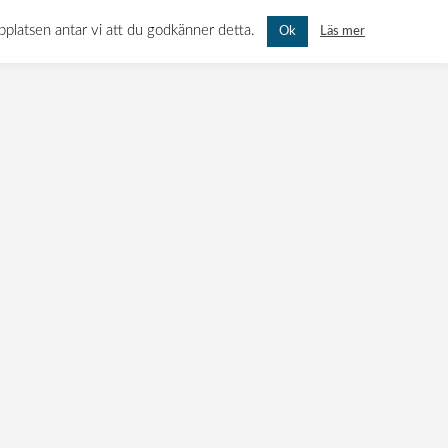
hog-polytuft
N 11, 451 55 UDDEVALLA
MÅN-FRE: 07.00 - 16.00 LÖR-SÖN: STÄNGT
bbplatsen antar vi att du godkänner detta.
Läs mer
Ok