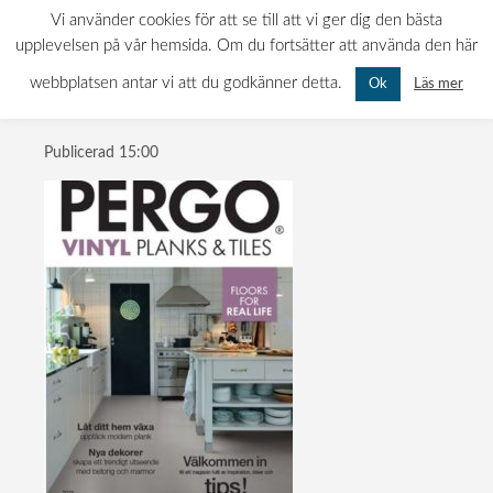
Pergo vinyl
0522-120 11
INFO@MATTBOLAGET.NU
Vi använder cookies för att se till att vi ger dig den bästa
KURÖDSVÄGEN 11, 451 55 UDDEVALLA
upplevelsen på vår hemsida. Om du fortsätter att använda den här
MÅN-FRE: 07.00 - 16.00 LÖR-SÖN: STÄNGT
omslag 2018
webbplatsen antar vi att du godkänner detta.
Läs mer
Ok
Publicerad
15:00