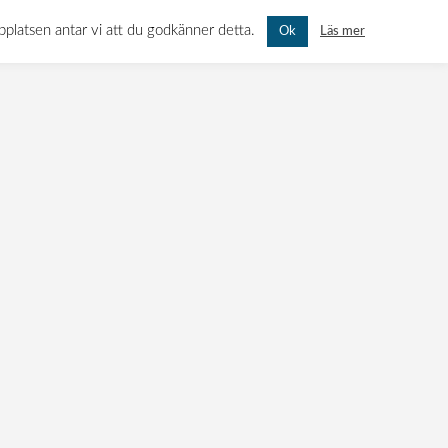
ö-
N 11, 451 55 UDDEVALLA
MÅN-FRE: 07.00 - 16.00 LÖR-SÖN: STÄNGT
bbplatsen antar vi att du godkänner detta.
Läs mer
Ok