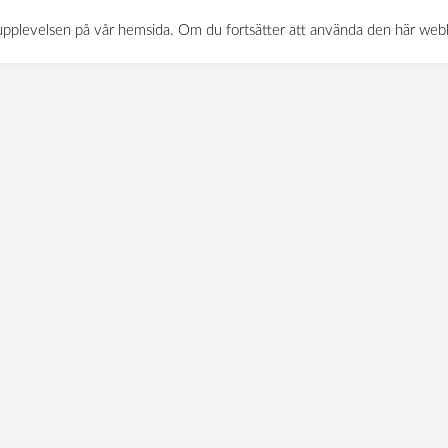
gsmatta-offentlig-milj
0522-120 11
INFO@MATTBOLAGET.NU
KURÖDSVÄGE
sta upplevelsen på vår hemsida. Om du fortsätter att använda den här we