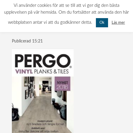
pergo-vinyl-
0522-120 11
INFO@MATTBOLAGET.NU
Vi använder cookies för att se till att vi ger dig den bästa
KURÖDSVÄGEN 11, 451 55 UDDEVALLA
upplevelsen på vår hemsida. Om du fortsätter att använda den här
MÅN-FRE: 07.00 - 16.00 LÖR-SÖN: STÄNGT
2016-omslag
webbplatsen antar vi att du godkänner detta.
Läs mer
Ok
Publicerad
15:21