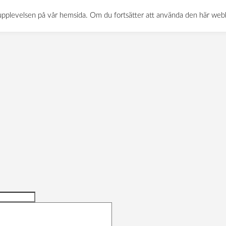
0522-120 11
INFO@MATTBOLAGET.NU
KURÖDSVÄGE
sta upplevelsen på vår hemsida. Om du fortsätter att använda den här we