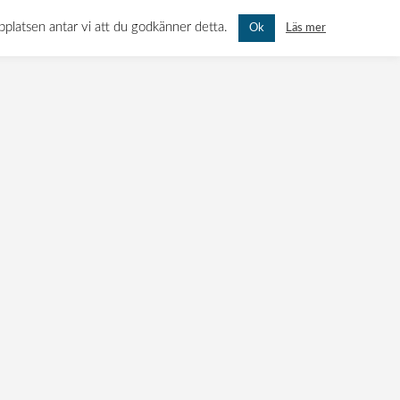
N 11, 451 55 UDDEVALLA
MÅN-FRE: 07.00 - 16.00 LÖR-SÖN: STÄNGT
bbplatsen antar vi att du godkänner detta.
Läs mer
Ok