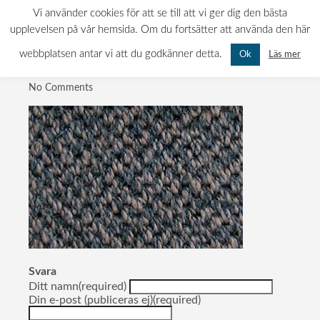
gangmattor
0522-120 11
INFO@MATTBOLAGET.NU
Vi använder cookies för att se till att vi ger dig den bästa
KURÖDSVÄGEN 11, 451 55 UDDEVALLA
upplevelsen på vår hemsida. Om du fortsätter att använda den här
MÅN-FRE: 07.00 - 16.00 LÖR-SÖN: STÄNGT
webbplatsen antar vi att du godkänner detta.
Läs mer
Ok
Publicerad
18:27
No Comments
Svara
Ditt namn(required)
Din e-post (publiceras ej)(required)