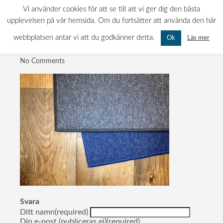
langett-600×450
0522-120 11
INFO@MATTBOLAGET.NU
Vi använder cookies för att se till att vi ger dig den bästa
KURÖDSVÄGEN 11, 451 55 UDDEVALLA
upplevelsen på vår hemsida. Om du fortsätter att använda den här
MÅN-FRE: 07.00 - 16.00 LÖR-SÖN: STÄNGT
webbplatsen antar vi att du godkänner detta.
Läs mer
Ok
Publicerad
11:23
No Comments
Svara
Ditt namn(required)
Din e-post (publiceras ej)(required)