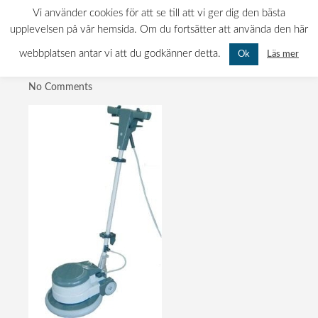
polermaskin
0522-120 11
INFO@MATTBOLAGET.NU
Vi använder cookies för att se till att vi ger dig den bästa
KURÖDSVÄGEN 11, 451 55 UDDEVALLA
upplevelsen på vår hemsida. Om du fortsätter att använda den här
MÅN-FRE: 07.00 - 16.00 LÖR-SÖN: STÄNGT
webbplatsen antar vi att du godkänner detta.
Läs mer
Ok
Publicerad
14:46
No Comments