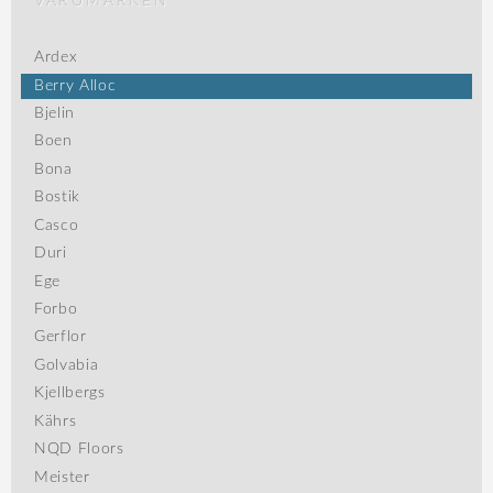
VARUMÄRKEN
Ardex
Berry Alloc
Bjelin
Boen
Bona
Bostik
Casco
Duri
Ege
Forbo
Gerflor
Golvabia
Kjellbergs
Kährs
NQD Floors
Meister